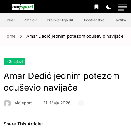
Fudbal
Zmajevi
Premijer liga BiH
Inostranstvo
Taktika
Home
Amar Dedić jednim potezom oduševio navijače
- Zmajevi
Amar Dedić jednim potezom
oduševio navijače
Mojsport
21. Maja 2026.
Share This Article: