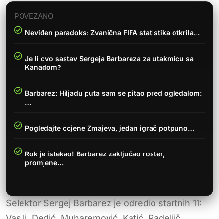
POVEZANO
Neviđen paradoks: Zvanična FIFA statistika otkrila…
Je li ovo sastav Sergeja Barbareza za utakmicu sa
Kanadom?
Barbarez: Hiljadu puta sam se pitao pred ogledalom:
…
Pogledajte ocjene Zmajeva, jedan igrač potpuno…
Rok je istekao! Barbarez zaključao roster,
promjene…
Selektor Sergej Barbarez je odredio startnih 11:
Vasilj, Dedić, Muharemović, Katić, Radeljič,