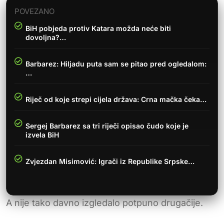
POVEZANO
BiH pobjeda protiv Katara možda neće biti
dovoljna?…
Barbarez: Hiljadu puta sam se pitao pred ogledalom:
…
Riječ od koje strepi cijela država: Crna mačka čeka…
Sergej Barbarez sa tri riječi opisao čudo koje je
izvela BiH
Zvjezdan Misimović: Igrači iz Republike Srpske…
A nije tako davno izgledalo potpuno drugačije.