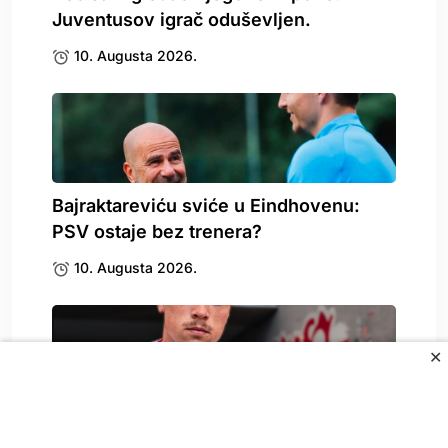
Juventusov igrač oduševljen.
10. Augusta 2026.
Bajraktareviću sviće u Eindhovenu:
PSV ostaje bez trenera?
10. Augusta 2026.
✕
Novi Džeko ostvario ransfer karijere i
stigao kod.