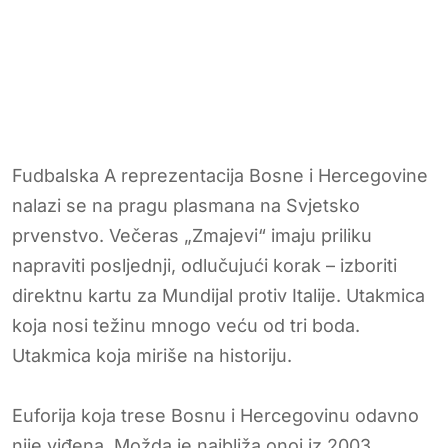
Fudbalska A reprezentacija Bosne i Hercegovine
nalazi se na pragu plasmana na Svjetsko
prvenstvo. Večeras „Zmajevi“ imaju priliku
napraviti posljednji, odlučujući korak – izboriti
direktnu kartu za Mundijal protiv Italije. Utakmica
koja nosi težinu mnogo veću od tri boda.
Utakmica koja miriše na historiju.
Euforija koja trese Bosnu i Hercegovinu odavno
nije viđena. Možda je najbliža onoj iz 2003.