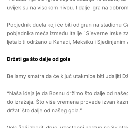
uvijek su na visokom nivou. I dalje igra na dobrom
Pobjednik duela koji će biti odigran na stadionu Ca
pobjednika meča između Italije i Sjeverne Irske 
ljeta biti održano u Kanadi, Meksiku i Sjedinjen
Držati ga što dalje od gola
Bellamy smatra da će ključ utakmice biti udaljiti
“Naša ideja je da Bosnu držimo što dalje od našeg
do izražaja. Što više vremena provede izvan kazn
držati što dalje od našeg gola.”
Vels želi izboriti drugi uzastopni nastup na Svjet