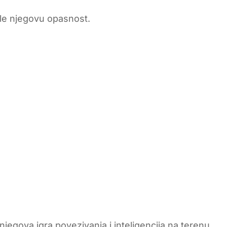
ile njegovu opasnost.
i njegova igra povezivanja i inteligencija na terenu