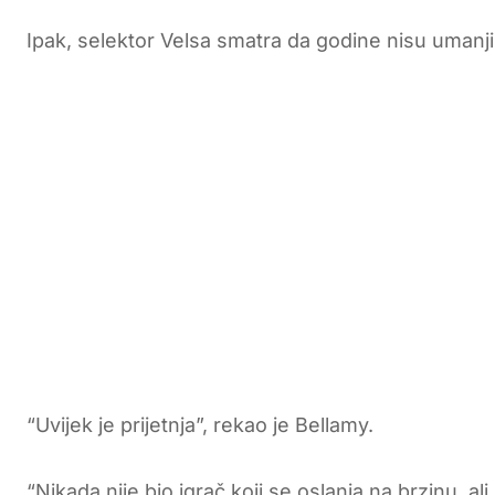
Ipak, selektor Velsa smatra da godine nisu umanj
“Uvijek je prijetnja”, rekao je Bellamy.
“Nikada nije bio igrač koji se oslanja na brzinu, al