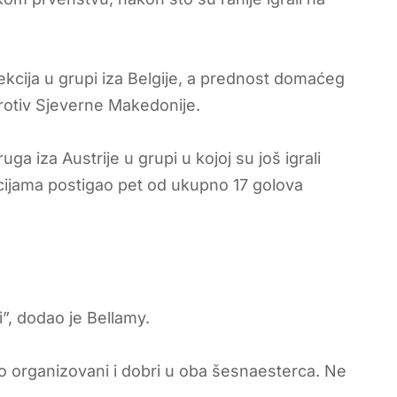
ekcija u grupi iza Belgije, a prednost domaćeg
protiv Sjeverne Makedonije.
ga iza Austrije u grupi u kojoj su još igrali
acijama postigao pet od ukupno 17 golova
”, dodao je Bellamy.
obro organizovani i dobri u oba šesnaesterca. Ne