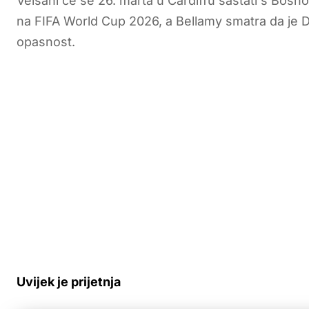
Velšani će se 26. marta u Cardiffu sastati s Bos
na FIFA World Cup 2026, a Bellamy smatra da je D
opasnost.
Uvijek je prijetnja