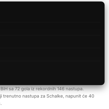
je BiH sa 72 gola iz rekordnih 146 nastupa.
i trenutno nastupa za Schalke, napunit će 40
.