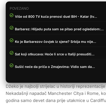
POVEZANO
Više od 800 TV kuća prenosi duel BiH - Katar (tv…
Barbarez: Hiljadu puta sam se pitao pred ogledalom:…
Ko je Barbarezov čovjek iz sjene? Srbija mu nije…
Sat koji otkucava: Hoće li srce u Italiji presuditi…
Sušić neće da priča o Zmajevima: Vidio sam da…
Džeko je najbolji strijelac u historiji reprezentaci
Nekadašnji napadač Manchester Citya i Rome, koj
godina samo devet dana prije utakmice u Cardiffu