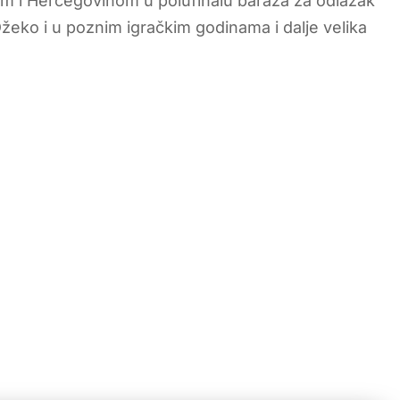
nom i Hercegovinom u polufinalu baraža za odlazak
žeko i u poznim igračkim godinama i dalje velika