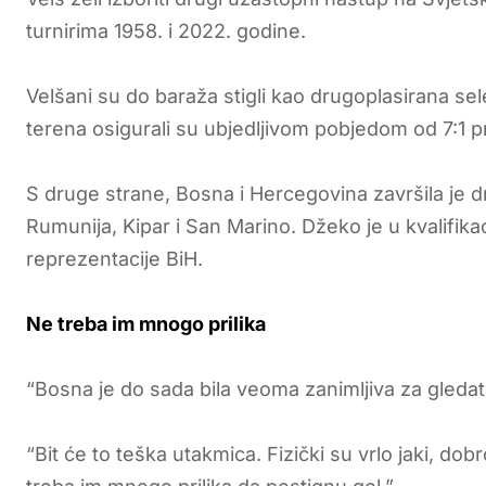
turnirima 1958. i 2022. godine.
Velšani su do baraža stigli kao drugoplasirana sel
terena osigurali su ubjedljivom pobjedom od 7:1 
S druge strane, Bosna i Hercegovina završila je dru
Rumunija, Kipar i San Marino. Džeko je u kvalifik
reprezentacije BiH.
Ne treba im mnogo prilika
“Bosna je do sada bila veoma zanimljiva za gledati
“Bit će to teška utakmica. Fizički su vrlo jaki, d