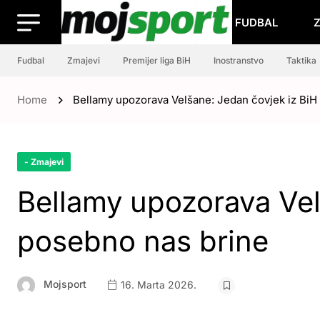
FUDBAL
Fudbal
Zmajevi
Premijer liga BiH
Inostranstvo
Taktika
Home
Bellamy upozorava Velšane: Jedan čovjek iz BiH
- Zmajevi
Bellamy upozorava Vel
posebno nas brine
Mojsport
16. Marta 2026.