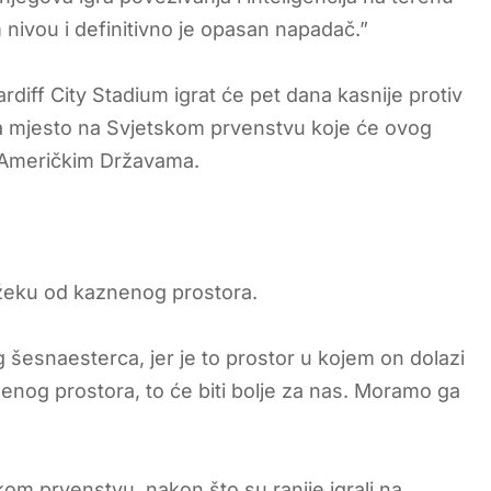
 nivou i definitivno je opasan napadač.”
rdiff City Stadium igrat će pet dana kasnije protiv
za mjesto na Svjetskom prvenstvu koje će ovog
im Američkim Državama.
 Džeku od kaznenog prostora.
 šesnaesterca, jer je to prostor u kojem on dolazi
enog prostora, to će biti bolje za nas. Moramo ga
skom prvenstvu, nakon što su ranije igrali na