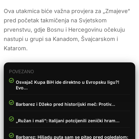
Ova utakmica biće važna provjera za „Zmajeve“
pred početak takmičenja na Svjetskom
prvenstvu, gdje Bosnu i Hercegovinu očekuju
nastupi u grupi sa Kanadom, Švajcarskom i
Katarom.
POVEZANO
Osvajač Kupa BiH ide direktno u Evropsku ligu?!
Evo…
Barbarez i Džeko pred historijski meč: Protiv…
„Ružan i mali“: Italijani potcijenili zenički hram…
Barbarez: Hiljadu puta sam se pitao pred ogledalom: