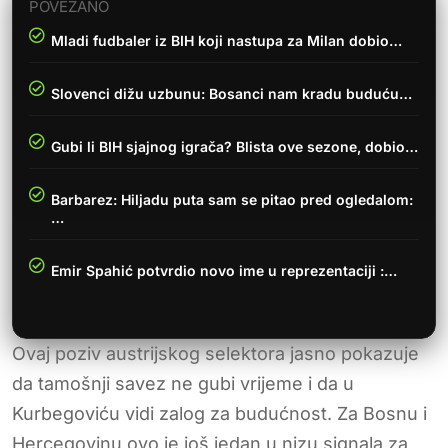
POVEZANO
Mladi fudbaler iz BIH koji nastupa za Milan dobio…
Slovenci dižu uzbunu: Bosanci nam kradu buduću…
Gubi li BIH sjajnog igrača? Blista ove sezone, dobio…
Barbarez: Hiljadu puta sam se pitao pred ogledalom:
…
Emir Spahić potvrdio novo ime u reprezentaciji :…
Ovaj poziv austrijskog selektora jasno pokazuje
da tamošnji savez ne gubi vrijeme i da u
Kurbegoviću vidi zalog za budućnost. Za Bosnu i
Hercegovinu ovo je još jedan u nizu signala za