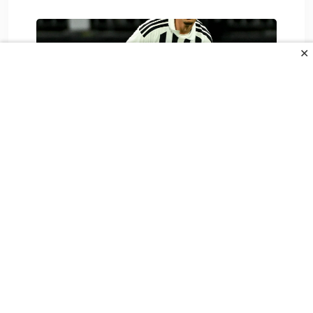
✕
Spallettijeve riječi o Alajbegoviću će
odjeknuti
8. Augusta 2026.
All Rights Reserved.