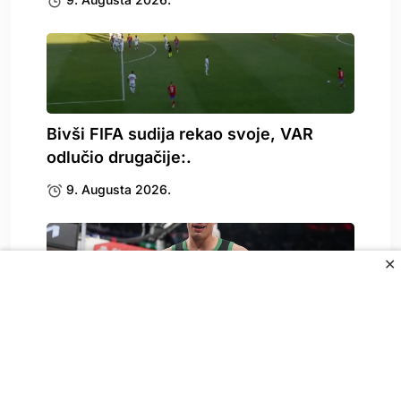
Bivši FIFA sudija rekao svoje, VAR
odlučio drugačije:.
9. Augusta 2026.
✕
Čeka se Gjergjin spisak, dolazi li
Garza?
9. Augusta 2026.