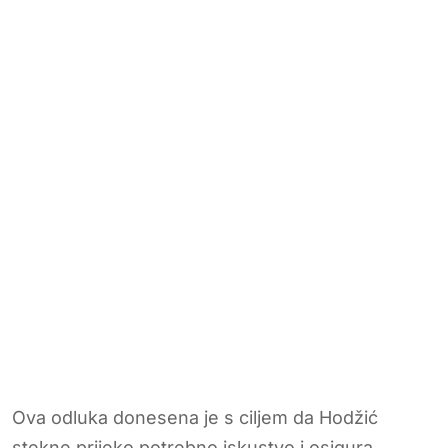
Ova odluka donesena je s ciljem da Hodžić
stekne prijeko potrebno iskustvo i osigura