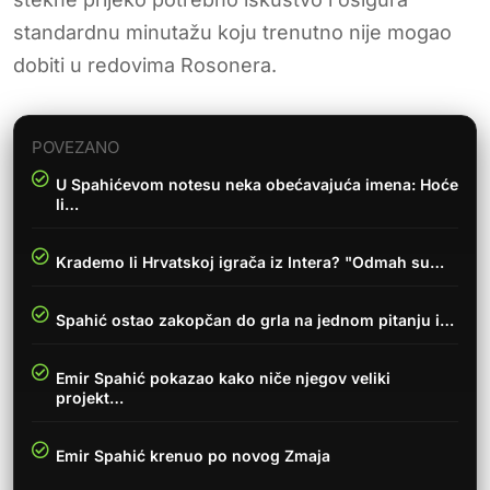
standardnu minutažu koju trenutno nije mogao
dobiti u redovima Rosonera.
POVEZANO
U Spahićevom notesu neka obećavajuća imena: Hoće
li…
Krademo li Hrvatskoj igrača iz Intera? "Odmah su…
Spahić ostao zakopčan do grla na jednom pitanju i…
Emir Spahić pokazao kako niče njegov veliki
projekt…
Emir Spahić krenuo po novog Zmaja