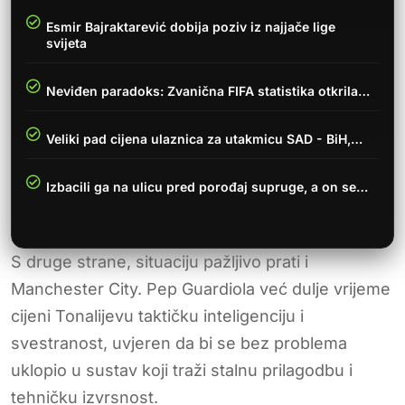
Esmir Bajraktarević dobija poziv iz najjače lige
svijeta
Neviđen paradoks: Zvanična FIFA statistika otkrila…
Veliki pad cijena ulaznica za utakmicu SAD - BiH,…
Izbacili ga na ulicu pred porođaj supruge, a on se…
S druge strane, situaciju pažljivo prati i
Manchester City. Pep Guardiola već dulje vrijeme
cijeni Tonalijevu taktičku inteligenciju i
svestranost, uvjeren da bi se bez problema
uklopio u sustav koji traži stalnu prilagodbu i
tehničku izvrsnost.