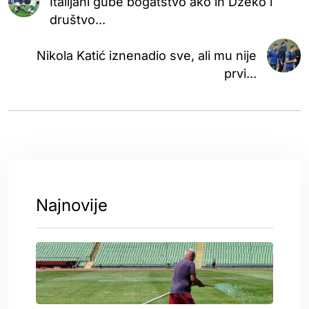
Italijani gube bogatstvo ako ih Džeko i
društvo...
Nikola Katić iznenadio sve, ali mu nije
prvi...
Najnovije