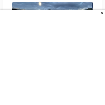
✕
Stigle katastrofalne vijesti za
Željezničar
6. Augusta 2026.
All Rights Reserved.
UVJETI KORIŠTENJA
POLITIKA PRIVANOSTI
O NAMA
KONTAKT