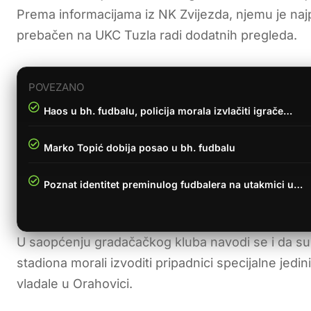
Prema informacijama iz NK Zvijezda, njemu je naj
prebačen na UKC Tuzla radi dodatnih pregleda.
POVEZANO
Haos u bh. fudbalu, policija morala izvlačiti igrače…
Marko Topić dobija posao u bh. fudbalu
Poznat identitet preminulog fudbalera na utakmici u…
U saopćenju gradačačkog kluba navodi se i da s
stadiona morali izvoditi pripadnici specijalne jedin
vladale u Orahovici.