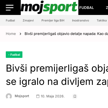
FUDBAL
Fudbal
Zmajevi
Premijer liga BiH
Inostranstvo
Taktika
Home
Bivši premijerligaš objavio detalje napada: Kao d
- Fudbal
Bivši premijerligaš ob
se igralo na divljem z
Mojsport
10. Maja 2026.