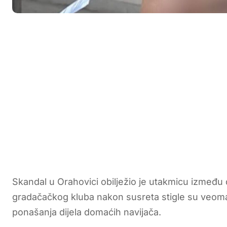
Skandal u Orahovici obilježio je utakmicu između
gradačačkog kluba nakon susreta stigle su veoma
ponašanja dijela domaćih navijača.