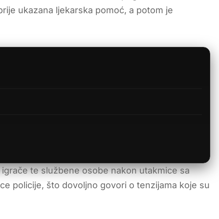
prije ukazana ljekarska pomoć, a potom je
u igrače te službene osobe nakon utakmice sa
ice policije, što dovoljno govori o tenzijama koje su