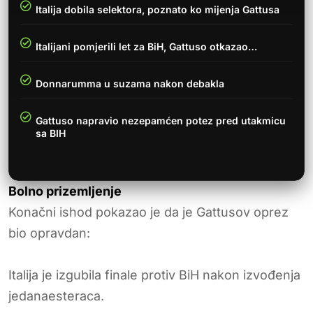
Italija dobila selektora, poznato ko mijenja Gattusa
Italijani pomjerili let za BiH, Gattuso otkazao…
Donnarumma u suzama nakon debakla
Gattuso napravio nezepamćen potez pred utakmicu
sa BIH
Bolno prizemljenje
Konačni ishod pokazao je da je Gattusov oprez
bio opravdan:
Italija je izgubila finale protiv BiH nakon izvođenja
jedanaesteraca.