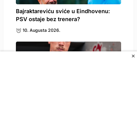
Bajraktareviću sviće u Eindhovenu:
PSV ostaje bez trenera?
10. Augusta 2026.
✕
Novi Džeko ostvario ransfer karijere i
stigao kod.
10. Augusta 2026.