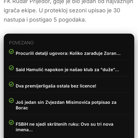
FK Rudar Prijedor, gdje je bio jedan od najvažnijih
igrača ekipe. U protekloj sezoni upisao je 30
nastupa i postigao 5 pogodaka.
POVEZANO
Procurili detalji ugovora: Koliko zarađuje Zoran…
Said Hamulić napokon je našao klub za "duže"…
Dva premijerligaša ostala bez licence!
Još jedan sin Zvjezdan Misimovića potpisao za
Borac
FSBiH ne sjedi skrštenih ruku: Ovo su tri nova
imena…