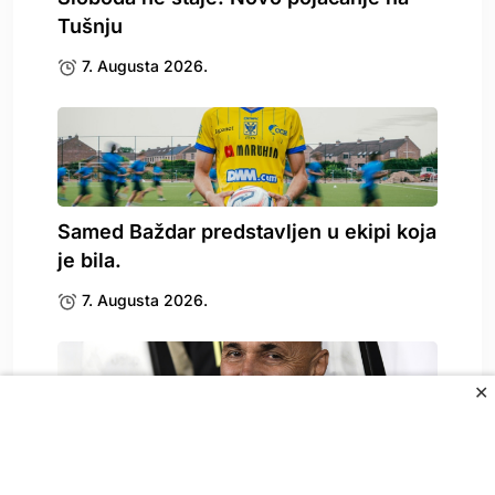
Tušnju
7. Augusta 2026.
Samed Baždar predstavljen u ekipi koja
je bila.
7. Augusta 2026.
✕
Spallettija pitali o Vlahoviću, on
odgovorio: To može.