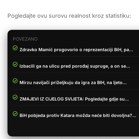
Pogledajte ovu surovu realnost kroz statistiku:
POVEZANO
Zdravko Mamić progovorio o reprezentaciji BiH, pa…
Izbacili ga na ulicu pred porođaj supruge, a on se…
Mirzu navijači priželjkuju da igra za BIH, na ljeto…
ZMAJEVI IZ CIJELOG SVIJETA: Pogledajte gdje su…
BiH pobjeda protiv Katara možda neće biti dovoljna?…