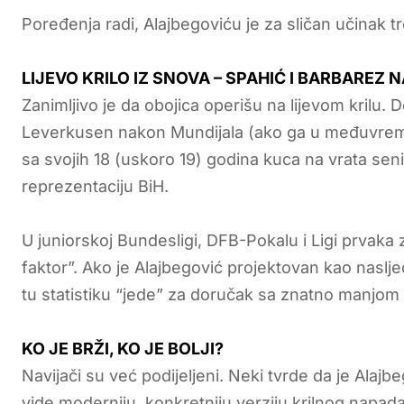
Poređenja radi, Alajbegoviću je za sličan učinak 
LIJEVO KRILO IZ SNOVA – SPAHIĆ I BARBAREZ
Zanimljivo je da obojica operišu na lijevom krilu.
Leverkusen nakon Mundijala (ako ga u međuvremen
sa svojih 18 (uskoro 19) godina kuca na vrata sen
reprezentaciju BiH.
U juniorskoj Bundesligi, DFB-Pokalu i Ligi prvaka
faktor”. Ako je Alajbegović projektovan kao naslje
tu statistiku “jede” za doručak sa znatno manjo
KO JE BRŽI, KO JE BOLJI?
Navijači su već podijeljeni. Neki tvrde da je Alaj
vide moderniju, konkretniju verziju krilnog napa