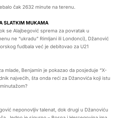
trebalo čak 2632 minute na terenu.
 NA SLATKIM MUKAMA
 Dok se Alajbegović sprema za povratak u
u ne “ukradu” Rimljani ili Londonci), Džanović
iorskog fudbala već je debitovao za U21
 za mlade, Benjamin je pokazao da posjeduje “X-
dnik najvećih, šta onda reći za Džanovića koji istu
m minutažom?
begović neponovljiv talenat, dok drugi u Džanoviću
dača. Jedno je sigurno – Bosna i Hercegovina ima