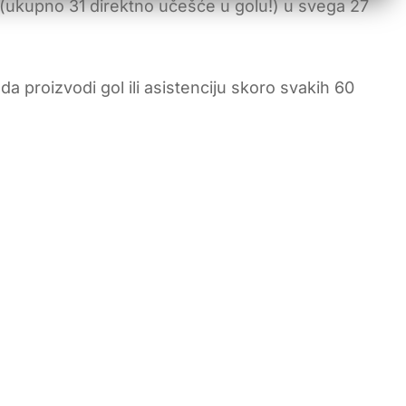
a (ukupno 31 direktno učešće u golu!) u svega 27
a proizvodi gol ili asistenciju skoro svakih 60