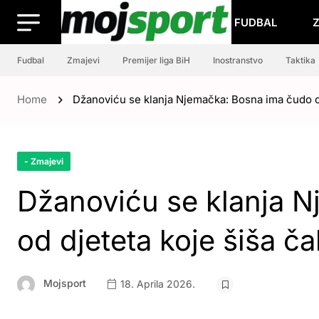
FUDBAL
Fudbal
Zmajevi
Premijer liga BiH
Inostranstvo
Taktika
Home
Džanoviću se klanja Njemačka: Bosna ima čudo od
- Zmajevi
Džanoviću se klanja 
od djeteta koje šiša ča
Mojsport
18. Aprila 2026.