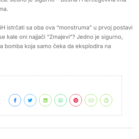
ma.
 BiH istrčati sa oba ova “monstruma” u prvoj postavi
se kale oni najjači “Zmajevi”? Jedno je sigurno,
ska bomba koja samo čeka da eksplodira na