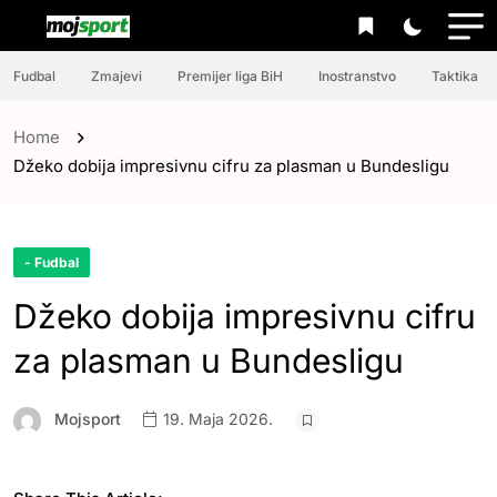
Fudbal
Zmajevi
Premijer liga BiH
Inostranstvo
Taktika
Home
Džeko dobija impresivnu cifru za plasman u Bundesligu
- Fudbal
Džeko dobija impresivnu cifru
za plasman u Bundesligu
Mojsport
19. Maja 2026.