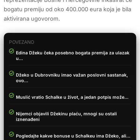
bogatu premiju od oko 400.000 eura koja je bila
aktivirana ugovorom.
POVEZANO
Edina Džeku čeka posebno bogata premija za ulazak
u…
Džeko u Dubrovniku imao važan poslovni sastanak,
ovo…
Muslić vratio Schalke u život, a jedan potpis može…
Nijemci objavili Džekinu plaću, mnogi su ostali
iznenađeni
Pogledajte kakve bonuse u Schalkeu ima Džeko, ali…