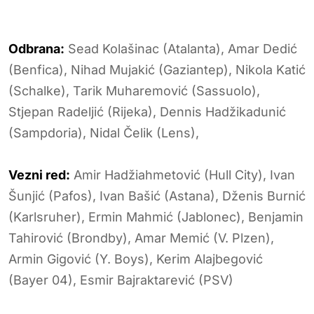
Odbrana:
Sead Kolašinac (Atalanta), Amar Dedić
(Benfica), Nihad Mujakić (Gaziantep), Nikola Katić
(Schalke), Tarik Muharemović (Sassuolo),
Stjepan Radeljić (Rijeka), Dennis Hadžikadunić
(Sampdoria), Nidal Čelik (Lens),
Vezni red:
Amir Hadžiahmetović (Hull City), Ivan
Šunjić (Pafos), Ivan Bašić (Astana), Dženis Burnić
(Karlsruher), Ermin Mahmić (Jablonec), Benjamin
Tahirović (Brondby), Amar Memić (V. Plzen),
Armin Gigović (Y. Boys), Kerim Alajbegović
(Bayer 04), Esmir Bajraktarević (PSV)