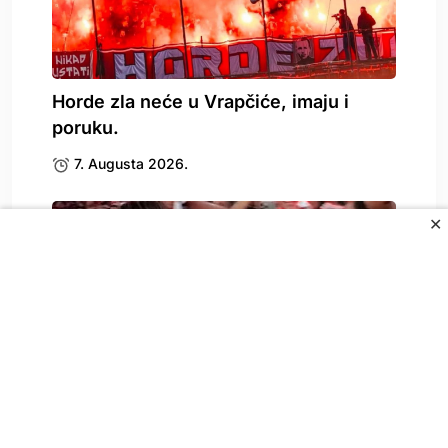
Horde zla neće u Vrapčiće, imaju i
poruku.
7. Augusta 2026.
✕
Amar Dedić nije igrao za Benficu, ali je.
7. Augusta 2026.