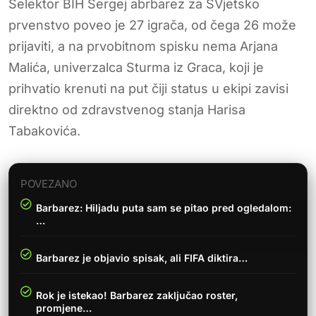
Selektor BIH Sergej abrbarez za SVjetsko
prvenstvo poveo je 27 igrača, od čega 26 može
prijaviti, a na prvobitnom spisku nema Arjana
Malića, univerzalca Sturma iz Graca, koji je
prihvatio krenuti na put čiji status u ekipi zavisi
direktno od zdravstvenog stanja Harisa
Tabakovića.
POVEZANO
Barbarez: Hiljadu puta sam se pitao pred ogledalom:
…
Barbarez je objavio spisak, ali FIFA diktira…
Rok je istekao! Barbarez zaključao roster,
promjene…