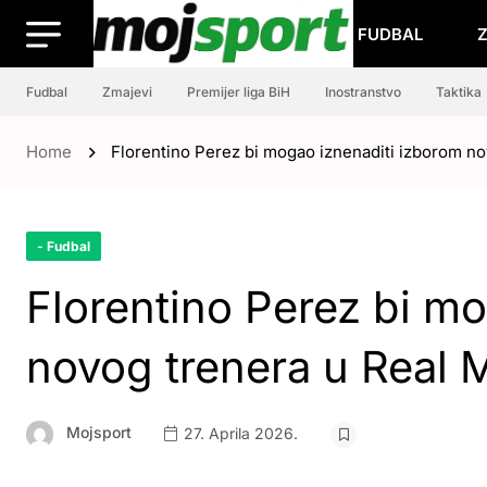
FUDBAL
Fudbal
Zmajevi
Premijer liga BiH
Inostranstvo
Taktika
Home
Florentino Perez bi mogao iznenaditi izborom n
- Fudbal
Florentino Perez bi m
novog trenera u Real 
Mojsport
27. Aprila 2026.