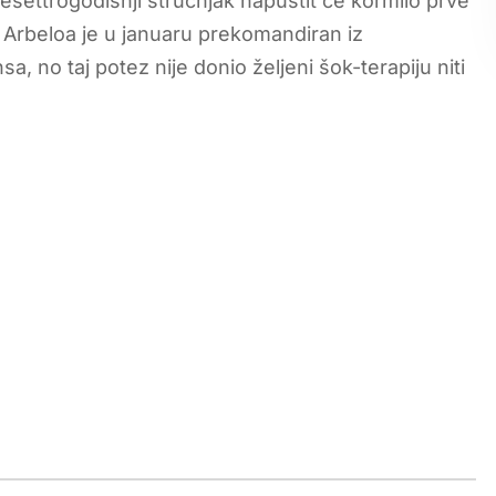
settrogodišnji stručnjak napustit će kormilo prve
 Arbeloa je u januaru prekomandiran iz
, no taj potez nije donio željeni šok-terapiju niti