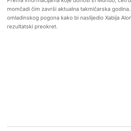
Prema informacijama koje donosi El Mundo, četrde
momčadi čim završi aktualna takmičarska godina.
omladinskog pogona kako bi naslijedio Xabija Alonsa
rezultatski preokret.