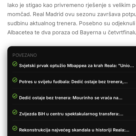
Iako je stigao kao privremeno rješenje s velikim po
momčad. Real Madrid ovu sezonu završava potpuno
sudbinu aktualnog trenera. Posebno su odjeknuli 
Albacetea te dva poraza od Bayerna u četvrtfinal
POVEZANO
Svjetski prvak optužio Mbappea za krah Reala: "Unio…
Potres u svijetu fudbala: Dedić ostaje bez trenera,…
Dedić ostaje bez trenera: Mourinho se vraća na…
Zvijezda BiH u centru spektakularnog transfera:…
Rekonstrukcija najvećeg skandala u historiji Reala:…