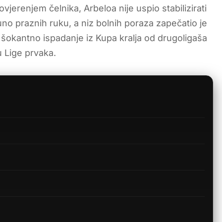
vjerenjem čelnika, Arbeloa nije uspio stabilizirati
 praznih ruku, a niz bolnih poraza zapečatio je
šokantno ispadanje iz Kupa kralja od drugoligaša
u Lige prvaka.