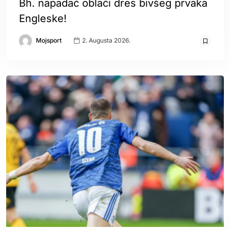
Bh. napadač oblači dres bivšeg prvaka
Engleske!
Mojsport
2. Augusta 2026.