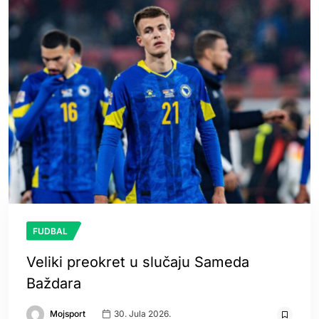
FUDBAL
Veliki preokret u slučaju Sameda
Baždara
Mojsport
30. Jula 2026.