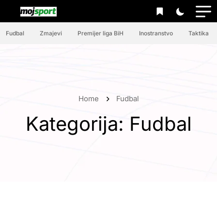
Fudbal
Zmajevi
Premijer liga BiH
Inostranstvo
Taktika
Home
Fudbal
Kategorija:
Fudbal