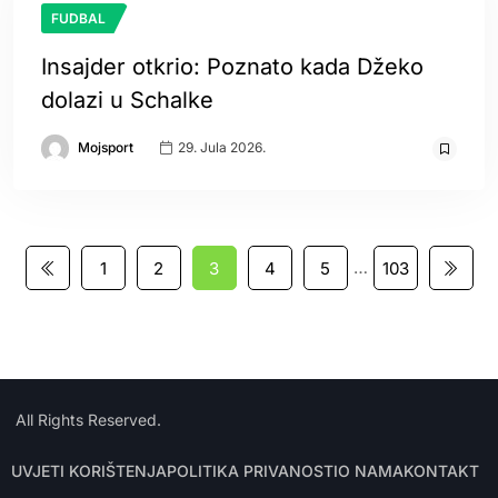
FUDBAL
Insajder otkrio: Poznato kada Džeko
dolazi u Schalke
Mojsport
29. Jula 2026.
…
1
2
3
4
5
103
All Rights Reserved.
UVJETI KORIŠTENJA
POLITIKA PRIVANOSTI
O NAMA
KONTAKT