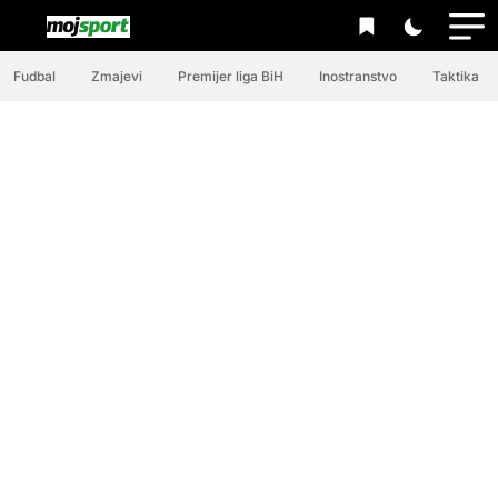
Fudbal
Zmajevi
Premijer liga BiH
Inostranstvo
Taktika