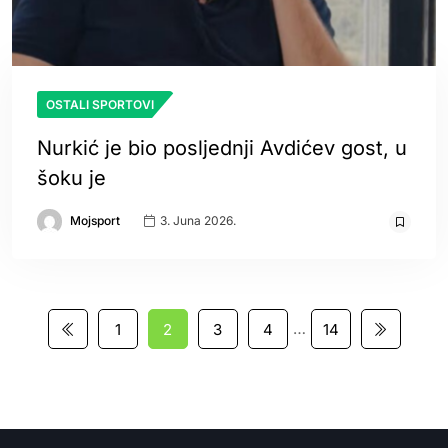
OSTALI SPORTOVI
Nurkić je bio posljednji Avdićev gost, u
šoku je
Mojsport
3. Juna 2026.
…
1
2
3
4
14