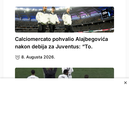
Calciomercato pohvalio Alajbegovića
nakon debija za Juventus: “To.
8. Augusta 2026.
✕
Prvi utisci Juventusovih navijača: To je
najveća Alajbegovićeva”krivica”,.
8. Augusta 2026.