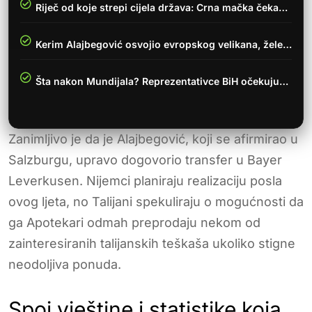
Riječ od koje strepi cijela država: Crna mačka čeka…
Kerim Alajbegović osvojio evropskog velikana, žele…
Šta nakon Mundijala? Reprezentativce BiH očekuju…
Zanimljivo je da je Alajbegović, koji se afirmirao u
Salzburgu, upravo dogovorio transfer u Bayer
Leverkusen. Nijemci planiraju realizaciju posla
ovog ljeta, no Talijani spekuliraju o mogućnosti da
ga Apotekari odmah preprodaju nekom od
zainteresiranih talijanskih teškaša ukoliko stigne
neodoljiva ponuda.
Spoj vještine i statistike koja