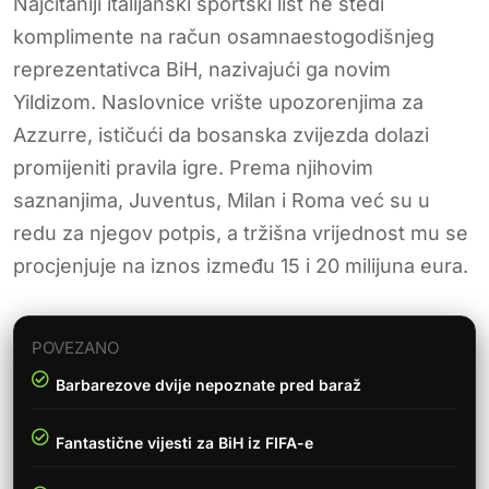
Najčitaniji italijanski sportski list ne štedi
komplimente na račun osamnaestogodišnjeg
reprezentativca BiH, nazivajući ga novim
Yildizom. Naslovnice vrište upozorenjima za
Azzurre, ističući da bosanska zvijezda dolazi
promijeniti pravila igre. Prema njihovim
saznanjima, Juventus, Milan i Roma već su u
redu za njegov potpis, a tržišna vrijednost mu se
procjenjuje na iznos između 15 i 20 milijuna eura.
POVEZANO
Barbarezove dvije nepoznate pred baraž
Fantastične vijesti za BiH iz FIFA-e