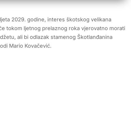
jeta 2029. godine, interes škotskog velikana
će tokom ljetnog prelaznog roka vjerovatno morati
udžetu, ali bi odlazak stamenog Škotlanđanina
vodi Mario Kovačević.