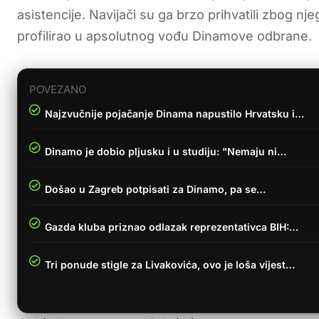
asistencije. Navijači su ga brzo prihvatili zbog 
profilirao u apsolutnog vođu Dinamove odbrane.
POVEZANO
Najzvučnije pojačanje Dinama napustilo Hrvatsku i…
Dinamo je dobio pljusku i u studiju: "Nemaju ni…
Došao u Zagreb potpisati za Dinamo, pa se…
Gazda kluba priznao odlazak reprezentativca BIH:…
Tri ponude stigle za Livakovića, ovo je loša vijest…