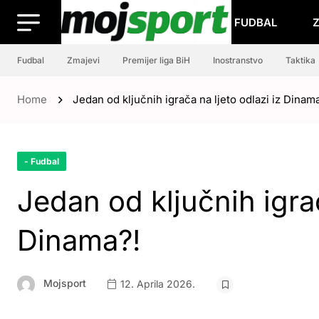
FUDBAL
Fudbal
Zmajevi
Premijer liga BiH
Inostranstvo
Taktika
Home
Jedan od ključnih igrača na ljeto odlazi iz Dinam
- Fudbal
Jedan od ključnih igrač
Dinama?!
Mojsport
12. Aprila 2026.