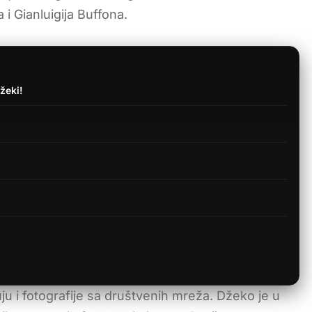
i Gianluigija Buffona.
žeki!
 i fotografije sa društvenih mreža. Džeko je u