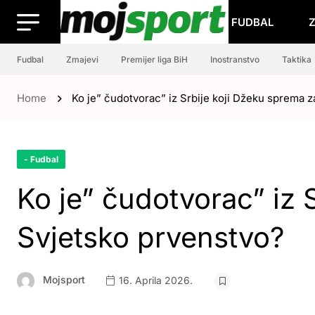
FUDBAL
Fudbal
Zmajevi
Premijer liga BiH
Inostranstvo
Taktika
Home
Ko je” čudotvorac” iz Srbije koji Džeku sprema 
- Fudbal
Ko je” čudotvorac” iz 
Svjetsko prvenstvo?
Mojsport
16. Aprila 2026.