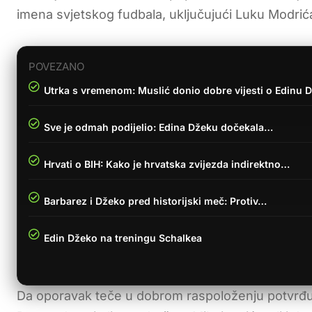
imena svjetskog fudbala, uključujući Luku Modrića 
POVEZANO
Utrka s vremenom: Muslić donio dobre vijesti o Edinu D
Sve je odmah podijelio: Edina Džeku dočekala…
Hrvati o BIH: Kako je hrvatska zvijezda indirektno…
Barbarez i Džeko pred historijski meč: Protiv…
Edin Džeko na treningu Schalkea
Da oporavak teče u dobrom raspoloženju potvrđuju