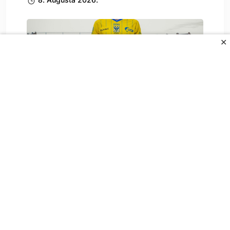
✕
Zaragoza zbog Baždara morala povući
neobičan potez, navijači.
8. Augusta 2026.
All Rights Reserved.