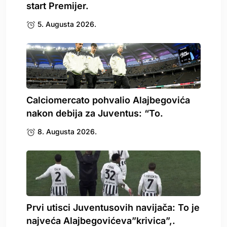
start Premijer.
5. Augusta 2026.
Calciomercato pohvalio Alajbegovića
nakon debija za Juventus: “To.
8. Augusta 2026.
Prvi utisci Juventusovih navijača: To je
najveća Alajbegovićeva”krivica”,.