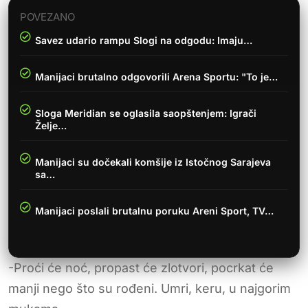
POVEZANO
Savez udario rampu Slogi na odgodu: Imaju…
Manijaci brutalno odgovorili Arena Sportu: "To je…
Sloga Meridian se oglasila saopštenjem: Igrači
Želje…
Manijaci su dočekali komšije iz Istočnog Sarajeva
sa…
Manijaci poslali brutalnu poruku Areni Sport, TV…
-Proći će noć, propast će zlotvori, pocrkat će
manji nego što su rođeni. Umri, keru, u najgorim