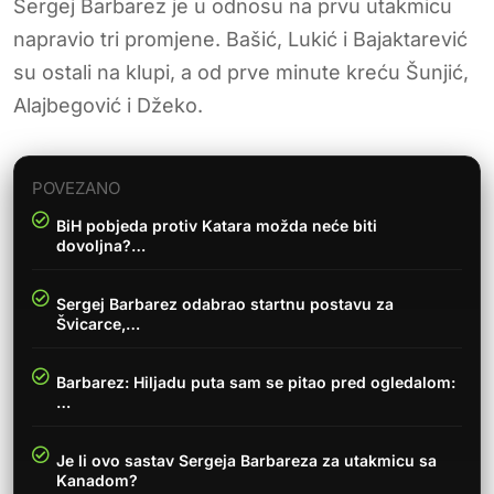
Sergej Barbarez je u odnosu na prvu utakmicu
napravio tri promjene. Bašić, Lukić i Bajaktarević
su ostali na klupi, a od prve minute kreću Šunjić,
Alajbegović i Džeko.
POVEZANO
BiH pobjeda protiv Katara možda neće biti
dovoljna?…
Sergej Barbarez odabrao startnu postavu za
Švicarce,…
Barbarez: Hiljadu puta sam se pitao pred ogledalom:
…
Je li ovo sastav Sergeja Barbareza za utakmicu sa
Kanadom?