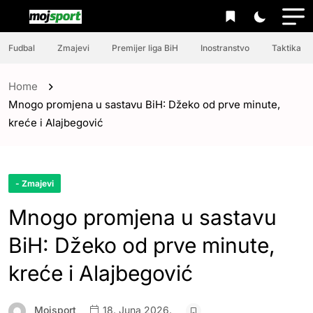
Fudbal
Zmajevi
Premijer liga BiH
Inostranstvo
Taktika
Home
Mnogo promjena u sastavu BiH: Džeko od prve minute,
kreće i Alajbegović
- Zmajevi
Mnogo promjena u sastavu
BiH: Džeko od prve minute,
kreće i Alajbegović
Mojsport
18. Juna 2026.