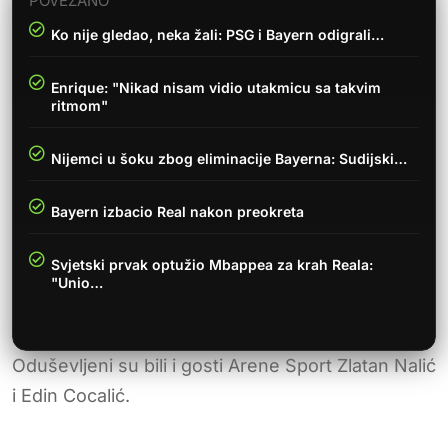
POVEZANO
Ko nije gledao, neka žali: PSG i Bayern odigrali…
Enrique: "Nikad nisam vidio utakmicu sa takvim
ritmom"
Nijemci u šoku zbog eliminacije Bayerna: Sudijski…
Bayern izbacio Real nakon preokreta
Svjetski prvak optužio Mbappea za krah Reala:
"Unio…
Oduševljeni su bili i gosti Arene Sport Zlatan Nalić
i Edin Cocalić.