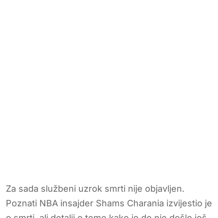
Za sada službeni uzrok smrti nije objavljen.
Poznati NBA insajder Shams Charania izvijestio je
o smrti, ali detalji o tome kako je do nje došlo još