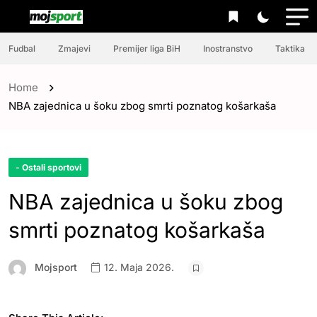
Fudbal
Zmajevi
Premijer liga BiH
Inostranstvo
Taktika
Home
NBA zajednica u šoku zbog smrti poznatog košarkaša
- Ostali sportovi
NBA zajednica u šoku zbog
smrti poznatog košarkaša
Mojsport
12. Maja 2026.