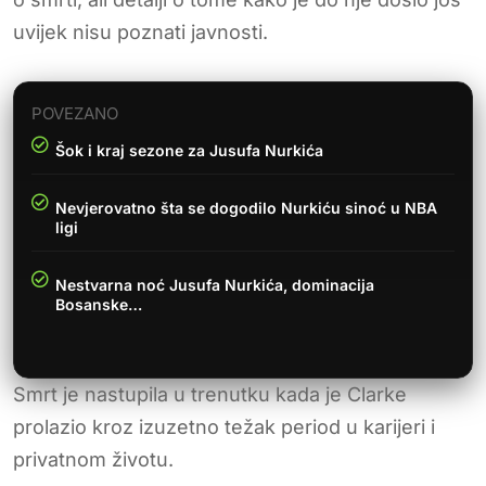
uvijek nisu poznati javnosti.
POVEZANO
Šok i kraj sezone za Jusufa Nurkića
Nevjerovatno šta se dogodilo Nurkiću sinoć u NBA
ligi
Nestvarna noć Jusufa Nurkića, dominacija
Bosanske…
Smrt je nastupila u trenutku kada je Clarke
prolazio kroz izuzetno težak period u karijeri i
privatnom životu.