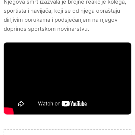
Njegova smrt izazvala je brojne reakcije kolega,
sportista i navijača, koji se od njega opraštaju
dirljivim porukama i podsjećanjem na njegov
doprinos sportskom novinarstvu.