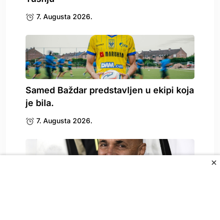
7. Augusta 2026.
Samed Baždar predstavljen u ekipi koja
je bila.
7. Augusta 2026.
✕
Spallettija pitali o Vlahoviću, on
odgovorio: To može.