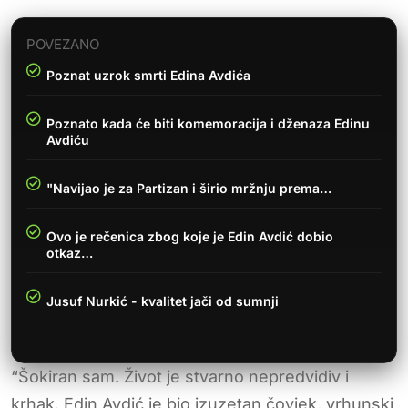
POVEZANO
Poznat uzrok smrti Edina Avdića
Poznato kada će biti komemoracija i dženaza Edinu
Avdiću
"Navijao je za Partizan i širio mržnju prema…
Ovo je rečenica zbog koje je Edin Avdić dobio
otkaz…
Jusuf Nurkić - kvalitet jači od sumnji
“Šokiran sam. Život je stvarno nepredvidiv i
krhak. Edin Avdić je bio izuzetan čovjek, vrhunski