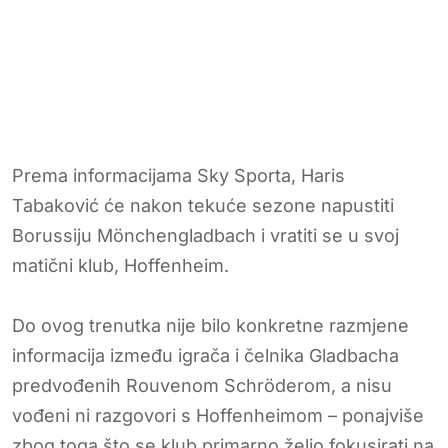
Prema informacijama Sky Sporta, Haris
Tabaković će nakon tekuće sezone napustiti
Borussiju Mönchengladbach i vratiti se u svoj
matični klub, Hoffenheim.
Do ovog trenutka nije bilo konkretne razmjene
informacija između igrača i čelnika Gladbacha
predvođenih Rouvenom Schröderom, a nisu
vođeni ni razgovori s Hoffenheimom – ponajviše
zbog toga što se klub primarno želio fokusirati na