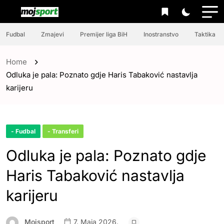
Fudbal
Zmajevi
Premijer liga BiH
Inostranstvo
Taktika
Home
Odluka je pala: Poznato gdje Haris Tabaković nastavlja
karijeru
- Fudbal
- Transferi
Odluka je pala: Poznato gdje
Haris Tabaković nastavlja
karijeru
Mojsport
7. Maja 2026.