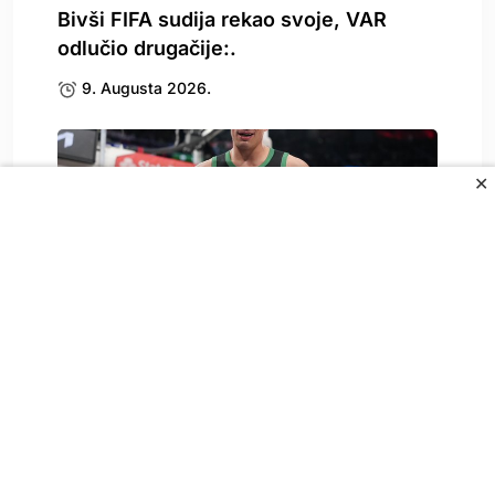
Bivši FIFA sudija rekao svoje, VAR
odlučio drugačije:.
9. Augusta 2026.
✕
Čeka se Gjergjin spisak, dolazi li
Garza?
9. Augusta 2026.