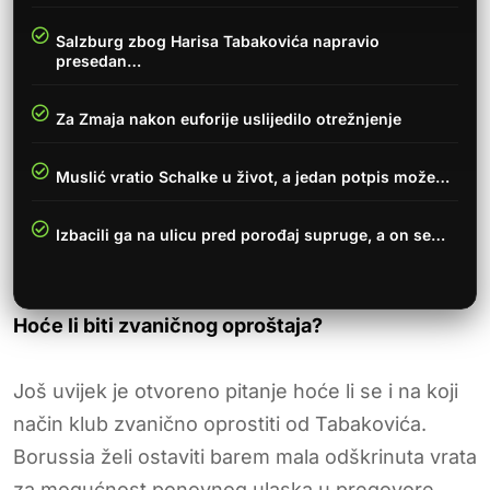
Salzburg zbog Harisa Tabakovića napravio
presedan…
Za Zmaja nakon euforije uslijedilo otrežnjenje
Muslić vratio Schalke u život, a jedan potpis može…
Izbacili ga na ulicu pred porođaj supruge, a on se…
Hoće li biti zvaničnog oproštaja?
Još uvijek je otvoreno pitanje hoće li se i na koji
način klub zvanično oprostiti od Tabakovića.
Borussia želi ostaviti barem mala odškrinuta vrata
za mogućnost ponovnog ulaska u pregovore.