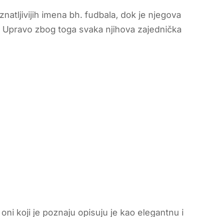
atljivijih imena bh. fudbala, dok je njegova
a. Upravo zbog toga svaka njihova zajednička
 oni koji je poznaju opisuju je kao elegantnu i