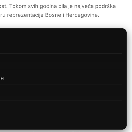
st. Tokom svih godina bila je najveća podrška
ru reprezentacije Bosne i Hercegovine.
iH