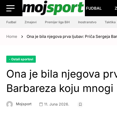
FUDBAL
Fudbal
Zmajevi
Premijer liga BiH
Inostranstvo
Taktika
Home
Ona je bila njegova prva ljubav: Priča Sergeja B
- Ostali sportovi
Ona je bila njegova pr
Barbareza koju mnogi 
Mojsport
11. Juna 2026.