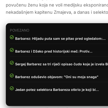
povučenu ženu koja ne voli medijsku eksponirano
nekadašnjem kapitenu Zmajeva, a danas i selekto
POVEZANO
Barbarez: Hiljadu puta sam se pitao pred ogledalom:…
Barbarez i Džeko pred historijski meč: Protiv…
Sergej Barbarez sa tri riječi opisao čudo koje je izvela B
Barbarez oduševio objavom: "Oni su moja snaga"
Jedan potez selektora Barbareza otkrio je koji bi…