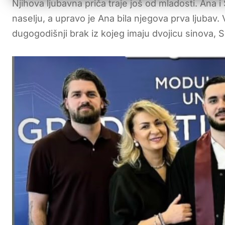
Njihova ljubavna priča traje još od mladosti. Ana i
naselju, a upravo je Ana bila njegova prva ljubav. 
dugogodišnji brak iz kojeg imaju dvojicu sinova, Se