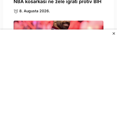
NBA košarkaši ne žele igrati protiv BIH
8. Augusta 2026.
✕
Mohamed Salah je potpisao najluđi
ugovor u historiji,.
8. Augusta 2026.