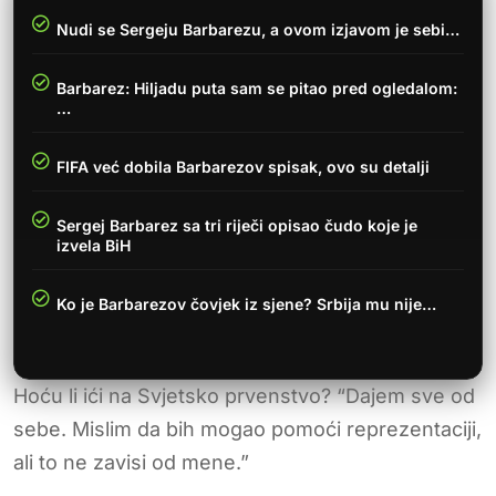
Nudi se Sergeju Barbarezu, a ovom izjavom je sebi…
Barbarez: Hiljadu puta sam se pitao pred ogledalom:
…
FIFA već dobila Barbarezov spisak, ovo su detalji
Sergej Barbarez sa tri riječi opisao čudo koje je
izvela BiH
Ko je Barbarezov čovjek iz sjene? Srbija mu nije…
Hoću li ići na Svjetsko prvenstvo? “Dajem sve od
sebe. Mislim da bih mogao pomoći reprezentaciji,
ali to ne zavisi od mene.”