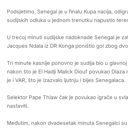
Podsjetimo, Senegal je u finalu Kupa nacija, odig
sudijskih odluka u jednom trenutku napustio tere
U trećoj minuti sudijske nadoknade Senegal je zat
Jacques Ndala iz DR Konga poništio gol zbog dvo
Tri minute kasnije ponovno je sudija bio u glavno
nakon što je El Hadji Malick Diouf povukao Diaza
je i VAR, što je izazvalo ljutnju i bijes Senegalaca.
Selektor Pape Thiaw čak je povukao igrače u svlač
nastaviti.
Međutim, nakon dvadesetak minuta Senegalci su se