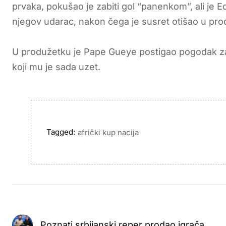
prvaka, pokušao je zabiti gol “panenkom”, ali je 
njegov udarac, nakon čega je susret otišao u pro
U produžetku je Pape Gueye postigao pogodak za 
koji mu je sada uzet.
Tagged:
afrički kup nacija
Poznati srbijanski reper prodao igrača