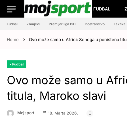
FUDBAL
Fudbal
Zmajevi
Premijer liga BiH
Inostranstvo
Taktika
Home
Ovo može samo u Africi: Senegalu poništena titu
- Fudbal
Ovo može samo u Afric
titula, Maroko slavi
Mojsport
18. Marta 2026.