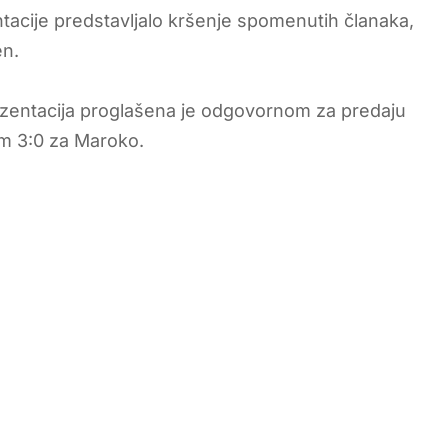
acije predstavljalo kršenje spomenutih članaka,
en.
ezentacija proglašena je odgovornom za predaju
om 3:0 za Maroko.