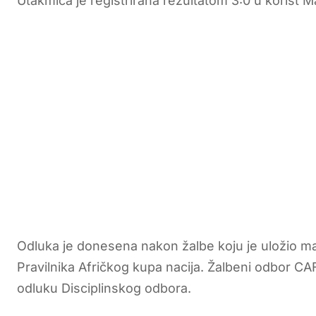
Utakmica je registrirana rezultatom 3:0 u korist M
Odluka je donesena nakon žalbe koju je uložio ma
Pravilnika Afričkog kupa nacija. Žalbeni odbor CA
odluku Disciplinskog odbora.