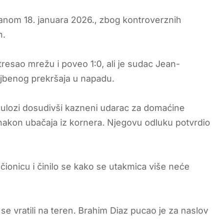
ranom 18. januara 2026., zbog kontroverznih
n.
resao mrežu i poveo 1:0, ali je sudac Jean-
jbenog prekršaja u napadu.
j ulozi dosudivši kazneni udarac za domaćine
 nakon ubačaja iz kornera. Njegovu odluku potvrdio
ionicu i činilo se kako se utakmica više neće
 vratili na teren. Brahim Diaz pucao je za naslov