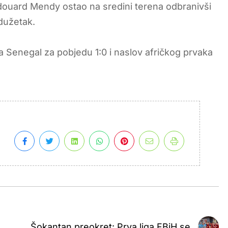
Edouard Mendy ostao na sredini terena odbranivši
dužetak.
Senegal za pobjedu 1:0 i naslov afričkog prvaka
Šokantan preokret: Prva liga FBiH se