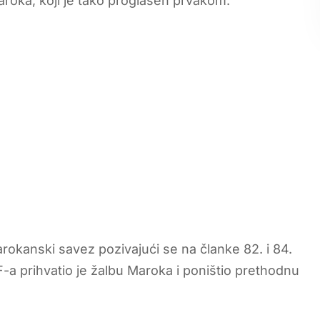
aroka, koji je tako proglašen prvakom.
rokanski savez pozivajući se na članke 82. i 84.
F-a prihvatio je žalbu Maroka i poništio prethodnu