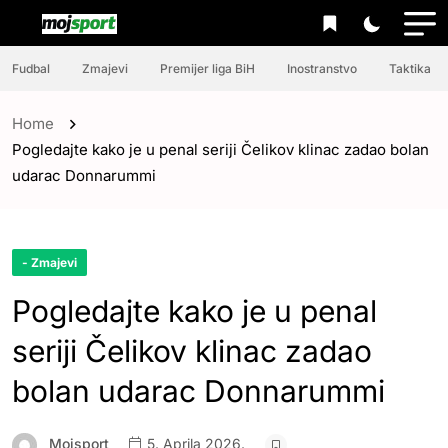
Fudbal
Zmajevi
Premijer liga BiH
Inostranstvo
Taktika
Home
Pogledajte kako je u penal seriji Čelikov klinac zadao bolan
udarac Donnarummi
- Zmajevi
Pogledajte kako je u penal
seriji Čelikov klinac zadao
bolan udarac Donnarummi
Mojsport
5. Aprila 2026.