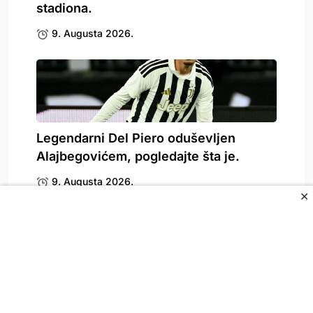
stadiona.
9. Augusta 2026.
Legendarni Del Piero oduševljen
Alajbegovićem, pogledajte šta je.
9. Augusta 2026.
✕
Kenan kao Meho: Kodro zatresao
mrežu Reala
8. Augusta 2026.