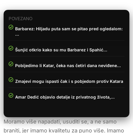
POVEZANO
Barbarez: Hiljadu puta sam se pitao pred ogledalom:
…
Šunjić otkrio kako su mu Barbarez i Spahić…
Pobijedimo li Katar, čeka nas četiri dana neviđene…
Zmajevi mogu ispasti čak i s pobjedom protiv Katara
Amar Dedić objavio detalje iz privatnog života,…
Moramo više napadati, usuditi se, a ne samo
braniti, jer imamo kvalitetu za puno više. Imamo