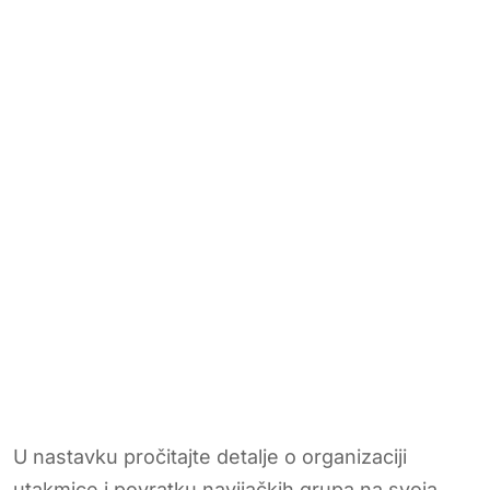
U nastavku pročitajte detalje o organizaciji
utakmice i povratku navijačkih grupa na svoja