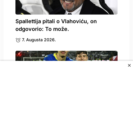
Spallettija pitali o Vlahoviću, on
odgovorio: To može.
7. Augusta 2026.
✕
Poziv Njemačke: BILD otkrio šta je
odlučio Alajbegović
7. Augusta 2026.