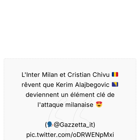
L'Inter Milan et Cristian Chivu
rêvent que Kerim Alajbegovic
deviennent un élément clé de
l'attaque milanaise
(
@Gazzetta_it
)
pic.twitter.com/oDRWENpMxi