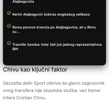
Alajbegovića
Kerim Alajbegović šokirao engleskog velikana
Roma ponovo krenula po Alajbegovića, ali u Rimu
su…
Transfer bomba: Inter želi još jednog reprezentativca
BIH
Chivu kao ključni faktor
Gazzetta dello Sport otkriva da glavni zagovornik
ovog transfera nije skautska služba, već trener
Intera Cristian Chivu.