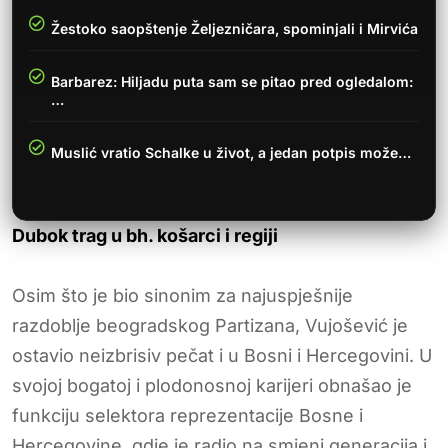
Žestoko saopštenje Željezničara, spominjali i Mirvića
Barbarez: Hiljadu puta sam se pitao pred ogledalom:
…
Muslić vratio Schalke u život, a jedan potpis može…
Dubok trag u bh. košarci i regiji
Osim što je bio sinonim za najuspješnije
razdoblje beogradskog Partizana, Vujošević je
ostavio neizbrisiv pečat i u Bosni i Hercegovini. U
svojoj bogatoj i plodonosnoj karijeri obnašao je
funkciju selektora reprezentacije Bosne i
Hercegovine, gdje je radio na smjeni generacija i