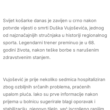
Svijet košarke danas je zavijen u crno nakon
potvrde vijesti o smrti Duška Vujoševića, jednog
od najznačajnijih stručnjaka u historiji regionalnog
sporta. Legendarni trener preminuo je u 68.
godini života, nakon teške borbe s narušenim
zdravstvenim stanjem.
Vujošević je prije nekoliko sedmica hospitaliziran
zbog ozbiljnih srčanih problema, praćenih
upalom pluća. Iako su prve informacije nakon
prijema u bolnicu sugerirale blagi oporavak i
stabilizaciju, njegovo tijelo, već iscrpljeno ranijim