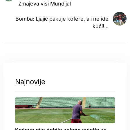
Zmajeva visi Mundijal
Bomba: Ljajić pakuje kofere, ali ne ide
kući!...
Najnovije
Koševo nije dobilo zeleno svjetlo za