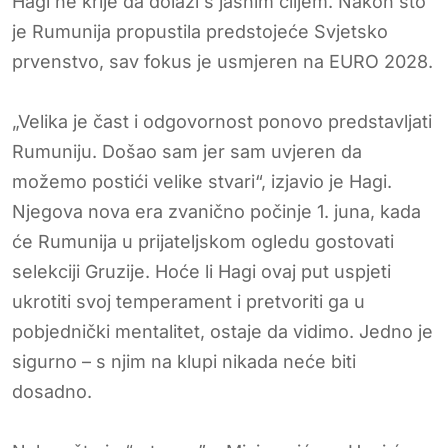
Hagi ne krije da dolazi s jasnim ciljem. Nakon što
je Rumunija propustila predstojeće Svjetsko
prvenstvo, sav fokus je usmjeren na EURO 2028.
„Velika je čast i odgovornost ponovo predstavljati
Rumuniju. Došao sam jer sam uvjeren da
možemo postići velike stvari“, izjavio je Hagi.
Njegova nova era zvanično počinje 1. juna, kada
će Rumunija u prijateljskom ogledu gostovati
selekciji Gruzije. Hoće li Hagi ovaj put uspjeti
ukrotiti svoj temperament i pretvoriti ga u
pobjednički mentalitet, ostaje da vidimo. Jedno je
sigurno – s njim na klupi nikada neće biti
dosadno.