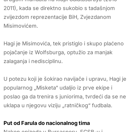
2011), kada se direktno sukobio s tadašnjom
zvijezdom reprezentacije BiH, Zvjezdanom
Misimovićem.
Hagi je Misimovića, tek pristiglo i skupo plaćeno
pojačanje iz Wolfsburga, optužio za manjak
zalaganja i nedisciplinu.
U potezu koji je šokirao navijače i upravu, Hagi je
popularnog „Misketa“ udaljio iz prve ekipe i
poslao ga da trenira s juniorima, tvrdeći da se ne
uklapa u njegovu viziju „ratničkog“ fudbala.
Put od Farula do nacionalnog tima
Nakon epizoda u Bursasporu, FCSB-u i