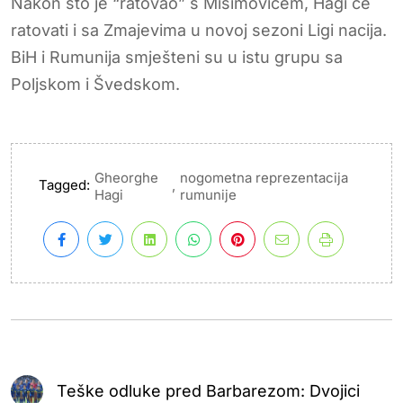
Nakon što je “ratovao” s Misimovićem, Hagi će
ratovati i sa Zmajevima u novoj sezoni Ligi nacija.
BiH i Rumunija smješteni su u istu grupu sa
Poljskom i Švedskom.
Gheorghe
nogometna reprezentacija
Tagged:
,
Hagi
rumunije
Teške odluke pred Barbarezom: Dvojici