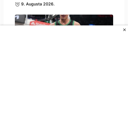
9. Augusta 2026.
✕
Čeka se Gjergjin spisak, dolazi li
Garza?
9. Augusta 2026.
All Rights Reserved.