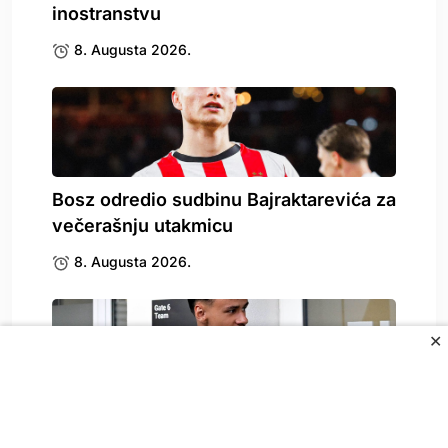
inostranstvu
8. Augusta 2026.
Bosz odredio sudbinu Bajraktarevića za
večerašnju utakmicu
8. Augusta 2026.
✕
Kerim Alajbegović debituje za
Juventus, evo gdje gledati.