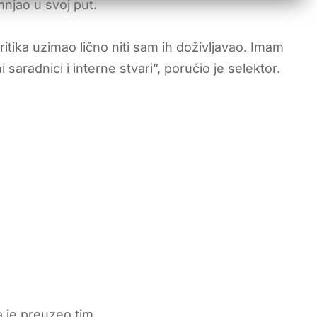
njao u svoj put.
itika uzimao lično niti sam ih doživljavao. Imam
radnici i interne stvari”, poručio je selektor.
 je preuzeo tim.