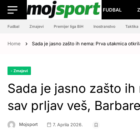
FUDBAL
Fudbal
Zmajevi
Premijer liga BiH
Inostranstvo
Taktika
Home
Sada je jasno zašto ih nema: Prva utakmica otkril
- Zmajevi
Sada je jasno zašto ih
sav prljav veš, Barbar
Mojsport
7. Aprila 2026.