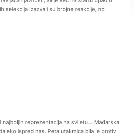
avijača i javnosti, ali je već na startu upao u
h selekcija izazvali su brojne reakcije, no
i najboljih reprezentacija na svijetu… Mađarska
daleko ispred nas. Peta utakmica bila je protiv