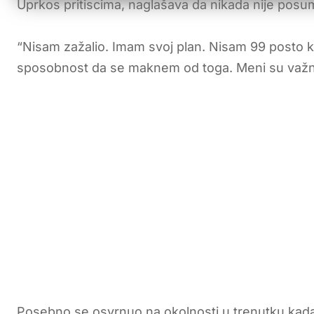
Uprkos pritiscima, naglašava da nikada nije posum
“Nisam zažalio. Imam svoj plan. Nisam 99 posto kr
sposobnost da se maknem od toga. Meni su važni sa
Posebno se osvrnuo na okolnosti u trenutku kada