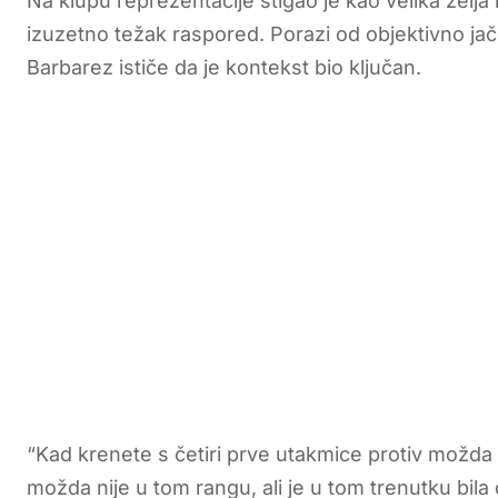
Na klupu reprezentacije stigao je kao velika želja n
izuzetno težak raspored. Porazi od objektivno jači
Barbarez ističe da je kontekst bio ključan.
“Kad krenete s četiri prve utakmice protiv možda 
možda nije u tom rangu, ali je u tom trenutku bila 