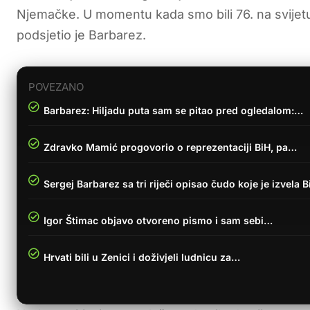
Njemačke. U momentu kada smo bili 76. na svijetu
podsjetio je Barbarez.
POVEZANO
Barbarez: Hiljadu puta sam se pitao pred ogledalom:…
Zdravko Mamić progovorio o reprezentaciji BiH, pa…
Sergej Barbarez sa tri riječi opisao čudo koje je izvela B
Igor Štimac objavo otvoreno pismo i sam sebi…
Hrvati bili u Zenici i doživjeli ludnicu za…