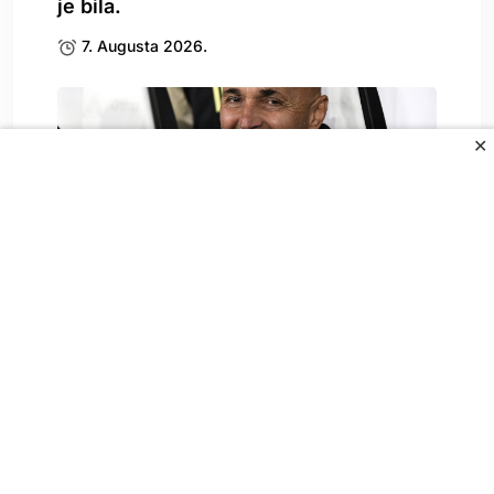
je bila.
7. Augusta 2026.
✕
Spallettija pitali o Vlahoviću, on
odgovorio: To može.
7. Augusta 2026.