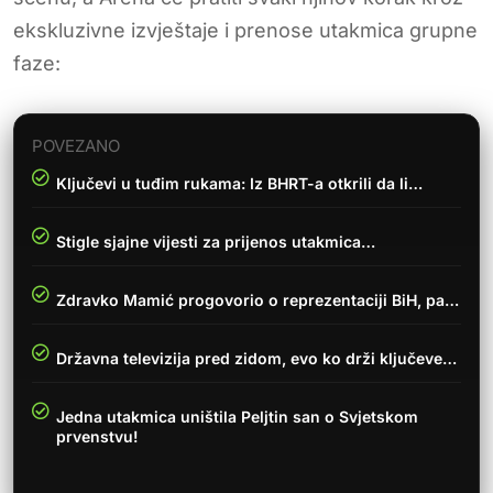
ekskluzivne izvještaje i prenose utakmica grupne
faze:
POVEZANO
Ključevi u tuđim rukama: Iz BHRT-a otkrili da li…
Stigle sjajne vijesti za prijenos utakmica…
Zdravko Mamić progovorio o reprezentaciji BiH, pa…
Državna televizija pred zidom, evo ko drži ključeve…
Jedna utakmica uništila Peljtin san o Svjetskom
prvenstvu!