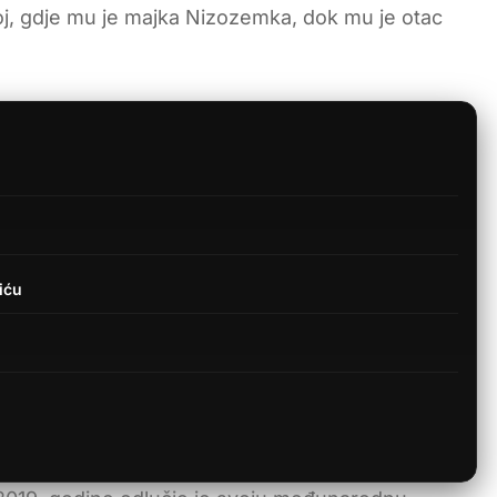
oj, gdje mu je majka Nizozemka, dok mu je otac
iću