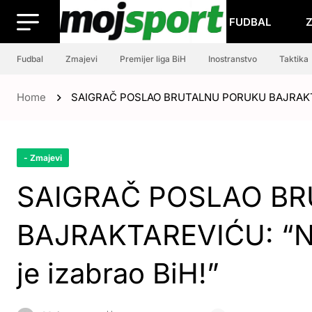
FUDBAL
Fudbal
Zmajevi
Premijer liga BiH
Inostranstvo
Taktika
Home
SAIGRAČ POSLAO BRUTALNU PORUKU BAJRAKTAREVI
- Zmajevi
SAIGRAČ POSLAO B
BAJRAKTAREVIĆU: “Nad
je izabrao BiH!”