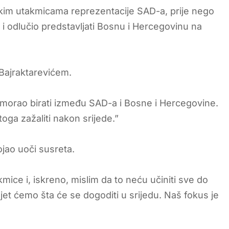
ljskim utakmicama reprezentacije SAD-a, prije nego
 i odlučio predstavljati Bosnu i Hercegovinu na
 Bajraktarevićem.
 je morao birati između SAD-a i Bosne i Hercegovine.
oga zažaliti nakon srijede.”
ojao uoči susreta.
ice i, iskreno, mislim da to neću učiniti sve do
jet ćemo šta će se dogoditi u srijedu. Naš fokus je