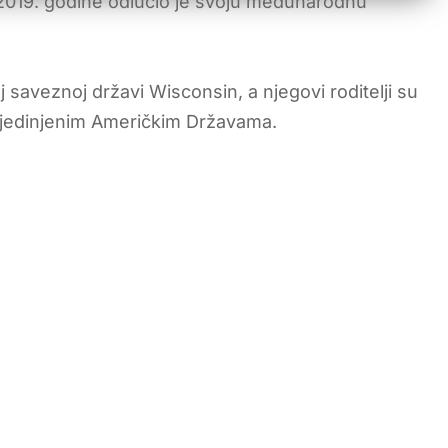
 2019. godine odlučio je svoju međunarodnu
 saveznoj državi Wisconsin, a njegovi roditelji su
 Sjedinjenim Američkim Državama.