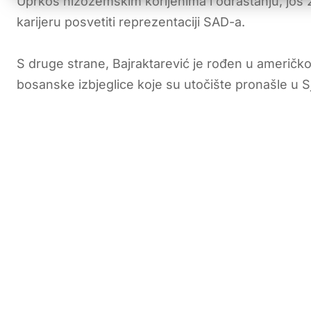
Uprkos nizozemskim korijenima i odrastanju, još
karijeru posvetiti reprezentaciji SAD-a.
S druge strane, Bajraktarević je rođen u američkoj
bosanske izbjeglice koje su utočište pronašle u