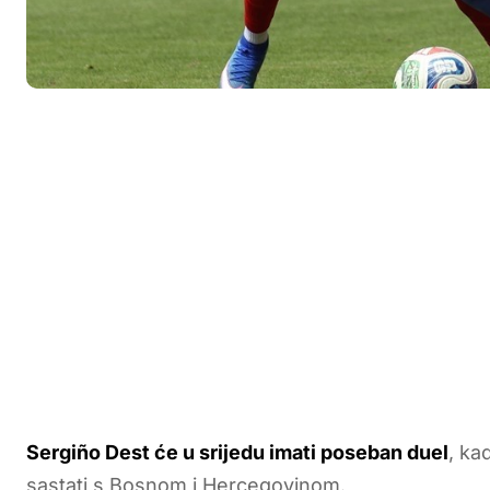
Sergiño Dest će u srijedu imati poseban duel
, ka
sastati s Bosnom i Hercegovinom.