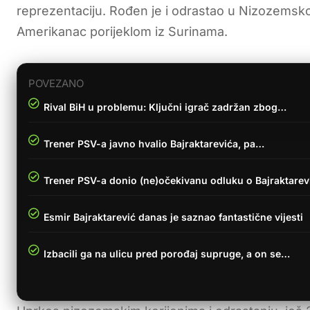
reprezentaciju. Rođen je i odrastao u Nizozemsk
Amerikanac porijeklom iz Surinama.
POVEZANO
Rival BiH u problemu: Ključni igrač zadržan zbog…
Trener PSV-a javno hvalio Bajraktarevića, pa…
Trener PSV-a donio (ne)očekivanu odluku o Bajraktarev
Esmir Bajraktarević danas je saznao fantastične vijesti
Izbacili ga na ulicu pred porođaj supruge, a on se…