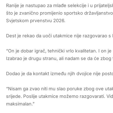
Ranije je nastupao za mlađe selekcije i u prijate
što je zvanično promijenio sportsko državljanstvo
Svjetskom prvenstvu 2026.
Dest je rekao da uoči utakmice nije razgovarao s
“On je dobar igrač, tehnički vrlo kvalitetan. I on
Izabrao je drugu stranu, ali nadam se da će zbog t
Dodao je da kontakt između njih dvojice nije post
“Nisam ga zvao niti mu slao poruke zbog ove utakm
srijede. Poslije utakmice možemo razgovarati. Vid
maksimalan.”