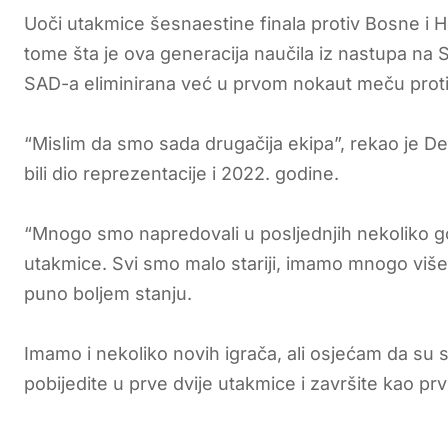
Uoči utakmice šesnaestine finala protiv Bosne i 
tome šta je ova generacija naučila iz nastupa na
SAD-a eliminirana već u prvom nokaut meču prot
“Mislim da smo sada drugačija ekipa”, rekao je Des
bili dio reprezentacije i 2022. godine.
“Mnogo smo napredovali u posljednjih nekoliko go
utakmice. Svi smo malo stariji, imamo mnogo više 
puno boljem stanju.
Imamo i nekoliko novih igrača, ali osjećam da s
pobijedite u prve dvije utakmice i završite kao prvi