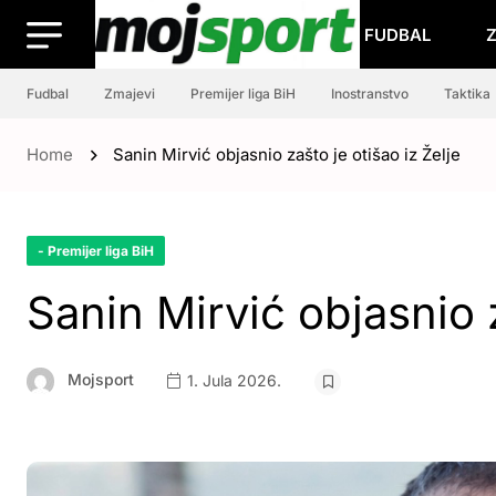
FUDBAL
Fudbal
Zmajevi
Premijer liga BiH
Inostranstvo
Taktika
Home
Sanin Mirvić objasnio zašto je otišao iz Želje
- Premijer liga BiH
Sanin Mirvić objasnio z
Mojsport
1. Jula 2026.