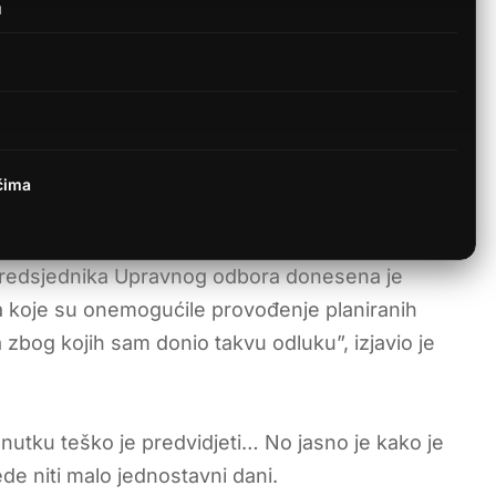
u
ačima
predsjednika Upravnog odbora donesena je
ka koje su onemogućile provođenje planiranih
 zbog kojih sam donio takvu odluku”, izjavio je
nutku teško je predvidjeti… No jasno je kako je
de niti malo jednostavni dani.