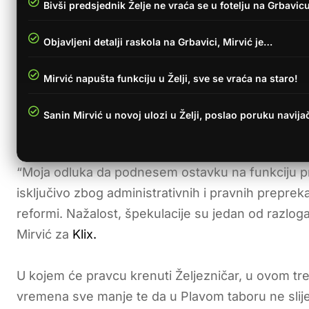
Bivši predsjednik Želje ne vraća se u fotelju na Grbavic
Objavljeni detalji raskola na Grbavici, Mirvić je…
Mirvić napušta funkciju u Želji, sve se vraća na staro!
Sanin Mirvić u novoj ulozi u Želji, poslao poruku navij
“Moja odluka da podnesem ostavku na funkciju 
isključivo zbog administrativnih i pravnih prepre
reformi. Nažalost, špekulacije su jedan od razloga
Mirvić za
Klix.
U kojem će pravcu krenuti Željezničar, u ovom tre
vremena sve manje te da u Plavom taboru ne slije