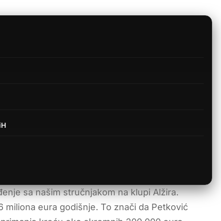
iH
đenje sa našim stručnjakom na klupi Alžira.
,6 miliona eura godišnje. To znači da Petković