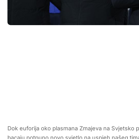
Dok euforija oko plasmana Zmajeva na Svjetsko prv
bacaju potpuno novo svjetlo na uspjeh našeg tim