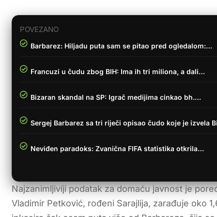
POVEZANO
Barbarez: Hiljadu puta sam se pitao pred ogledalom:…
Francuzi u čudu zbog BIH: Ima ih tri miliona, a dali…
Bizaran skandal na SP: Igrač medijima cinkao bh.…
Sergej Barbarez sa tri riječi opisao čudo koje je izvela B
Neviđen paradoks: Zvanična FIFA statistika otkrila…
Najzanimljiviji podatak za domaću javnost je pore
Vladimir Petković, rođeni Sarajlija, zarađuje oko 1