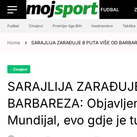
FUDBAL
Fudbal
Zmajevi
Premijer liga BiH
Inostranstvo
Taktika
Home
SARAJLIJA ZARAĐUJE 8 PUTA VIŠE OD BARBAREZA: 
- Zmajevi
SARAJLIJA ZARAĐUJE
BARBAREZA: Objavljene
Mundijal, evo gdje je t