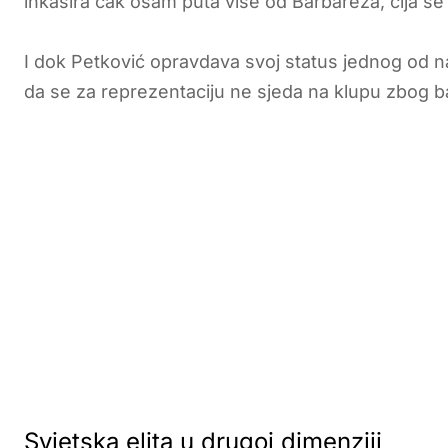
inkasira čak osam puta više od Barbareza, čija s
I dok Petković opravdava svoj status jednog od na
da se za reprezentaciju ne sjeda na klupu zbog
Svjetska elita u drugoj dimenziji