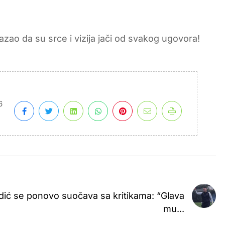
zao da su srce i vizija jači od svakog ugovora!
6
ić se ponovo suočava sa kritikama: “Glava
mu...