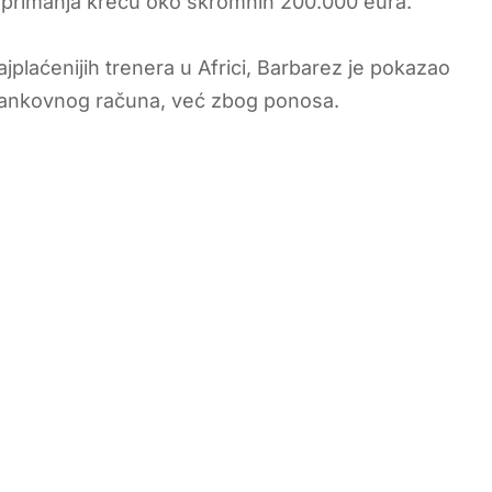
e primanja kreću oko skromnih 200.000 eura.
jplaćenijih trenera u Africi, Barbarez je pokazao
 bankovnog računa, već zbog ponosa.