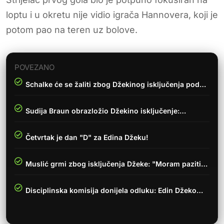
loptu i u okretu nije vidio igrača Hannovera, koji je
potom pao na teren uz bolove.
POVEZANO
Schalke će se žaliti zbog Džekinog isključenja pod…
Sudija Braun obrazložio Džekino isključenje:…
Četvrtak je dan "D" za Edina Džeku!
Muslić grmi zbog isključenja Džeke: "Moram paziti…
Disciplinska komisija donijela odluku: Edin Džeko…