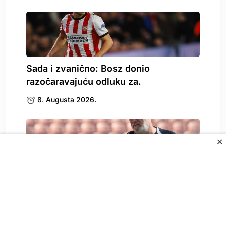
Sada i zvanično: Bosz donio
razočaravajuću odluku za.
8. Augusta 2026.
✕
Zbog Kerima Alajbegovića se oglasio i
Sergej Barbarez,.
8. Augusta 2026.