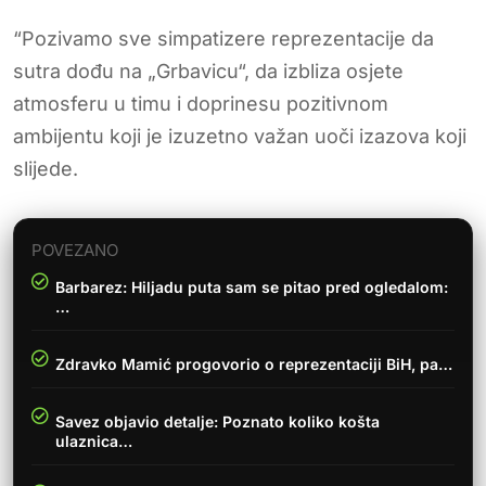
“Pozivamo sve simpatizere reprezentacije da
sutra dođu na „Grbavicu“, da izbliza osjete
atmosferu u timu i doprinesu pozitivnom
ambijentu koji je izuzetno važan uoči izazova koji
slijede.
POVEZANO
Barbarez: Hiljadu puta sam se pitao pred ogledalom:
…
Zdravko Mamić progovorio o reprezentaciji BiH, pa…
Savez objavio detalje: Poznato koliko košta
ulaznica…