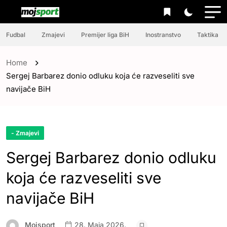
Fudbal
Zmajevi
Premijer liga BiH
Inostranstvo
Taktika
Home
Sergej Barbarez donio odluku koja će razveseliti sve
navijače BiH
- Zmajevi
Sergej Barbarez donio odluku
koja će razveseliti sve
navijače BiH
Mojsport
28. Maja 2026.