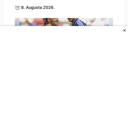
8. Augusta 2026.
✕
Svi su primijetili detalj na Džekinoj ruci:
O.
8. Augusta 2026.
All Rights Reserved.