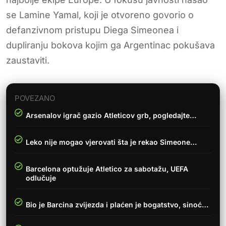
se Lamine Yamal, koji je otvoreno govorio o
defanzivnom pristupu Diega Simeonea i
dupliranju bokova kojim ga Argentinac pokušava
zaustaviti.
POVEZANO
Arsenalov igrač gazio Atleticov grb, pogledajte…
Leko nije mogao vjerovati šta je rekao Simeone…
Barcelona optužuje Atletico za sabotažu, UEFA
odlučuje
Bio je Barcina zvijezda i plaćen je bogatstvo, sinoć…