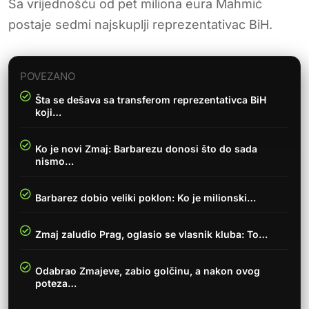
Sa vrijednošću od pet miliona eura Mahmić
postaje sedmi najskuplji reprezentativac BiH.
POVEZANO
Šta se dešava sa transferom reprezentativca BiH
koji…
Ko je novi Zmaj: Barbarezu donosi što do sada
nismo…
Barbarez dobio veliki poklon: Ko je milionski…
Zmaj zaludio Prag, oglasio se vlasnik kluba: To…
Odabrao Zmajeve, zabio golčinu, a nakon ovog
poteza…