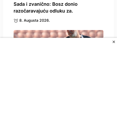
Sada i zvanično: Bosz donio
razočaravajuću odluku za.
8. Augusta 2026.
✕
Zbog Kerima Alajbegovića se oglasio i
Sergej Barbarez,.
8. Augusta 2026.