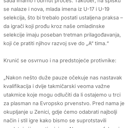
sada imamo i obrnut proces. Također, na spisku
se nalaze i nova, mlada imena iz U-17 i U-19
selekcija, što bi trebalo postati ustaljena praksa –
da igrači koji prođu kroz naše omladinske
selekcije imaju poseban tretman prilagođavanja,
koji će pratiti njihov razvoj sve do „A“ tima.“
Krunić se osvrnuo i na predstojeće protivnike:
„Nakon nešto duže pauze očekuje nas nastavak
kvalifikacija i dvije takmičarski veoma važne
utakmice koje mogu odlučiti da li ostajemo u trci
za plasman na Evropsko prvenstvo. Pred nama je
okupljanje u Zenici, gdje ćemo odabrati najbolji
način i stil igre kako bismo se suprotstavili