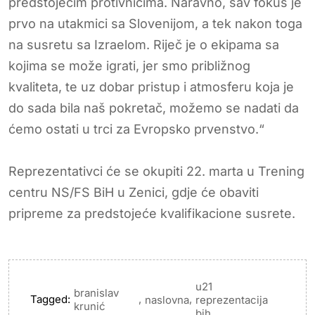
predstojećim protivnicima. Naravno, sav fokus je
prvo na utakmici sa Slovenijom, a tek nakon toga
na susretu sa Izraelom. Riječ je o ekipama sa
kojima se može igrati, jer smo približnog
kvaliteta, te uz dobar pristup i atmosferu koja je
do sada bila naš pokretač, možemo se nadati da
ćemo ostati u trci za Evropsko prvenstvo.“
Reprezentativci će se okupiti 22. marta u Trening
centru NS/FS BiH u Zenici, gdje će obaviti
pripreme za predstojeće kvalifikacione susrete.
u21
branislav
Tagged:
,
,
naslovna
reprezentacija
krunić
bih