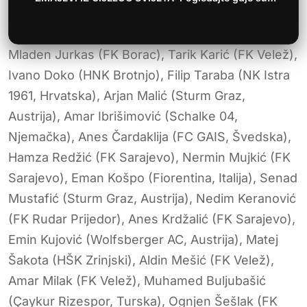
Mladen Jurkas (FK Borac), Tarik Karić (FK Velež),
Ivano Doko (HNK Brotnjo), Filip Taraba (NK Istra
1961, Hrvatska), Arjan Malić (Sturm Graz,
Austrija), Amar Ibrišimović (Schalke 04,
Njemačka), Anes Čardaklija (FC GAIS, Švedska),
Hamza Redžić (FK Sarajevo), Nermin Mujkić (FK
Sarajevo), Eman Košpo (Fiorentina, Italija), Senad
Mustafić (Sturm Graz, Austrija), Nedim Keranović
(FK Rudar Prijedor), Anes Krdžalić (FK Sarajevo),
Emin Kujović (Wolfsberger AC, Austrija), Matej
Šakota (HŠK Zrinjski), Aldin Mešić (FK Velež),
Amar Milak (FK Velež), Muhamed Buljubašić
(Çaykur Rizespor, Turska), Ognjen Šešlak (FK