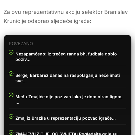
Za ovu reprezentativnu akciju selektor Branislav
Krunić je odabrao sljedeće igrače:
POVEZANO
Nezapamćeno: Iz trećeg ranga bh. fudbala dobio
poziv…
Sergej Barbarez danas na raspolaganju neće imati
sve…
Među Zmajiće nije pozivan iako je dominirao ligom,
…
Zmaj iz Brazila u reprezentaciju pozvao igrače…
ZMAJEVI IZ CIJELOG SVIJETA: Pogledajte gdje su…