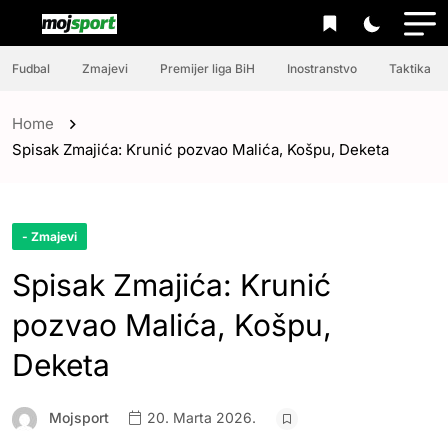
Fudbal
Zmajevi
Premijer liga BiH
Inostranstvo
Taktika
Home
Spisak Zmajića: Krunić pozvao Malića, Košpu, Deketa
- Zmajevi
Spisak Zmajića: Krunić
pozvao Malića, Košpu,
Deketa
Mojsport
20. Marta 2026.