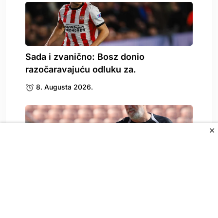
Sada i zvanično: Bosz donio
razočaravajuću odluku za.
8. Augusta 2026.
✕
Zbog Kerima Alajbegovića se oglasio i
Sergej Barbarez,.
8. Augusta 2026.