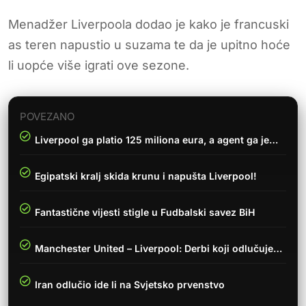
Menadžer Liverpoola dodao je kako je francuski
as teren napustio u suzama te da je upitno hoće
li uopće više igrati ove sezone.
POVEZANO
Liverpool ga platio 125 miliona eura, a agent ga je…
Egipatski kralj skida krunu i napušta Liverpool!
Fantastične vijesti stigle u Fudbalski savez BiH
Manchester United – Liverpool: Derbi koji odlučuje…
Iran odlučio ide li na Svjetsko prvenstvo