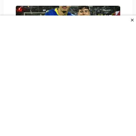
✕
Poziv Njemačke: BILD otkrio šta je
odlučio Alajbegović
7. Augusta 2026.
All Rights Reserved.