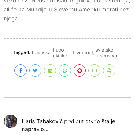
sezone za Redse upisao 17 golova i 6 asistencija,
ali će na Mundijal u Sjevernu Ameriku morati bez
njega.
hugo
svjetsko
Tagged:
,
,
,
fracuska
Liverpool
ekitike
prvenstvo
Haris Tabaković prvi put otkrio šta je
napravio...