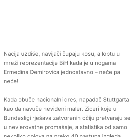
Nacija uzdiše, navijači čupaju kosu, a loptu u
mreži reprezentacije BiH kada je u nogama
Ermedina Demirovića jednostavno – neće pa
neće!
Kada obuče nacionalni dres, napadač Stuttgarta
kao da navuče neviđeni maler. Ziceri koje u
Bundesligi rješava zatvorenih očiju pretvaraju se
u nevjerovatne promašaje, a statistika od samo
nekoliko golova na preko 40 nastupa izgleda