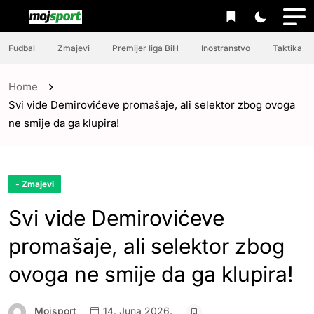
Fudbal
Zmajevi
Premijer liga BiH
Inostranstvo
Taktika
Home
Svi vide Demirovićeve promašaje, ali selektor zbog ovoga
ne smije da ga klupira!
- Zmajevi
Svi vide Demirovićeve
promašaje, ali selektor zbog
ovoga ne smije da ga klupira!
Mojsport
14. Juna 2026.