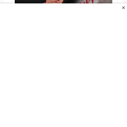
✕
Novi Džeko ostvario ransfer karijere i
stigao kod.
10. Augusta 2026.
All Rights Reserved.
UVJETI KORIŠTENJA
POLITIKA PRIVANOSTI
O NAMA
KONTAKT